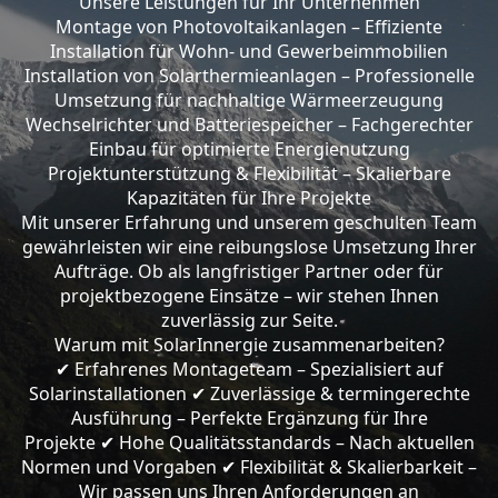
Unsere Leistungen für Ihr Unternehmen
Montage von Photovoltaikanlagen – Effiziente
Installation für Wohn- und Gewerbeimmobilien
Installation von Solarthermieanlagen – Professionelle
Umsetzung für nachhaltige Wärmeerzeugung
Wechselrichter und Batteriespeicher – Fachgerechter
Einbau für optimierte Energienutzung
Projektunterstützung & Flexibilität – Skalierbare
Kapazitäten für Ihre Projekte
Mit unserer Erfahrung und unserem geschulten Team
gewährleisten wir eine reibungslose Umsetzung Ihrer
Aufträge. Ob als langfristiger Partner oder für
projektbezogene Einsätze – wir stehen Ihnen
zuverlässig zur Seite.
Warum mit SolarInnergie zusammenarbeiten?
Erfahrenes Montageteam – Spezialisiert auf
✔
Solarinstallationen
Zuverlässige & termingerechte
✔
Ausführung – Perfekte Ergänzung für Ihre
Projekte
Hohe Qualitätsstandards – Nach aktuellen
✔
Normen und Vorgaben
Flexibilität & Skalierbarkeit –
✔
Wir passen uns Ihren Anforderungen an