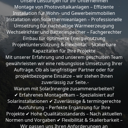
Unsere Leistungen für Ihr Unternehmen
Montage von Photovoltaikanlagen – Effiziente
Installation für Wohn- und Gewerbeimmobilien
Installation von Solarthermieanlagen – Professionelle
Umsetzung für nachhaltige Wärmeerzeugung
Wechselrichter und Batteriespeicher – Fachgerechter
Einbau für optimierte Energienutzung
Projektunterstützung & Flexibilität – Skalierbare
Kapazitäten für Ihre Projekte
Mit unserer Erfahrung und unserem geschulten Team
gewährleisten wir eine reibungslose Umsetzung Ihrer
Aufträge. Ob als langfristiger Partner oder für
projektbezogene Einsätze – wir stehen Ihnen
zuverlässig zur Seite.
Warum mit SolarInnergie zusammenarbeiten?
Erfahrenes Montageteam – Spezialisiert auf
✔
Solarinstallationen
Zuverlässige & termingerechte
✔
Ausführung – Perfekte Ergänzung für Ihre
Projekte
Hohe Qualitätsstandards – Nach aktuellen
✔
Normen und Vorgaben
Flexibilität & Skalierbarkeit –
✔
Wir passen uns Ihren Anforderungen an