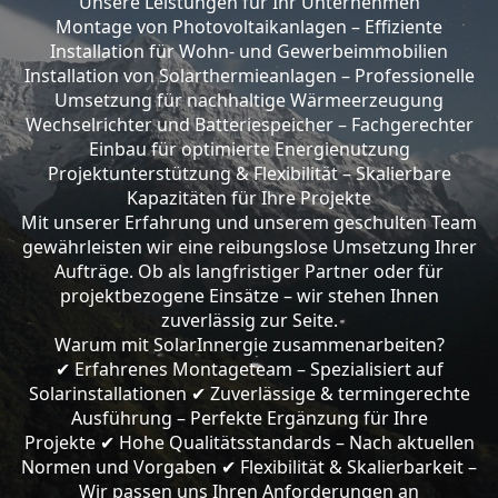
Unsere Leistungen für Ihr Unternehmen
Montage von Photovoltaikanlagen – Effiziente
Installation für Wohn- und Gewerbeimmobilien
Installation von Solarthermieanlagen – Professionelle
Umsetzung für nachhaltige Wärmeerzeugung
Wechselrichter und Batteriespeicher – Fachgerechter
Einbau für optimierte Energienutzung
Projektunterstützung & Flexibilität – Skalierbare
Kapazitäten für Ihre Projekte
Mit unserer Erfahrung und unserem geschulten Team
gewährleisten wir eine reibungslose Umsetzung Ihrer
Aufträge. Ob als langfristiger Partner oder für
projektbezogene Einsätze – wir stehen Ihnen
zuverlässig zur Seite.
Warum mit SolarInnergie zusammenarbeiten?
Erfahrenes Montageteam – Spezialisiert auf
✔
Solarinstallationen
Zuverlässige & termingerechte
✔
Ausführung – Perfekte Ergänzung für Ihre
Projekte
Hohe Qualitätsstandards – Nach aktuellen
✔
Normen und Vorgaben
Flexibilität & Skalierbarkeit –
✔
Wir passen uns Ihren Anforderungen an