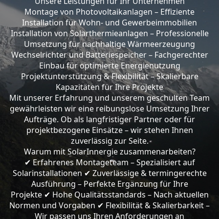
Unsere Leistungen für Ihr Unternehmen
Montage von Photovoltaikanlagen – Effiziente
Installation für Wohn- und Gewerbeimmobilien
Installation von Solarthermieanlagen – Professionelle
Umsetzung für nachhaltige Wärmeerzeugung
Wechselrichter und Batteriespeicher – Fachgerechter
Einbau für optimierte Energienutzung
Projektunterstützung & Flexibilität – Skalierbare
Kapazitäten für Ihre Projekte
Mit unserer Erfahrung und unserem geschulten Team
gewährleisten wir eine reibungslose Umsetzung Ihrer
Aufträge. Ob als langfristiger Partner oder für
projektbezogene Einsätze – wir stehen Ihnen
zuverlässig zur Seite.
Warum mit SolarInnergie zusammenarbeiten?
Erfahrenes Montageteam – Spezialisiert auf
✔
Solarinstallationen
Zuverlässige & termingerechte
✔
Ausführung – Perfekte Ergänzung für Ihre
Projekte
Hohe Qualitätsstandards – Nach aktuellen
✔
Normen und Vorgaben
Flexibilität & Skalierbarkeit –
✔
Wir passen uns Ihren Anforderungen an