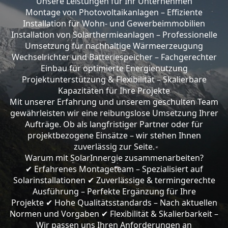
Unsere Leistungen für Ihr Unternehmen
Montage von Photovoltaikanlagen – Effiziente
Installation für Wohn- und Gewerbeimmobilien
Installation von Solarthermieanlagen – Professionelle
Umsetzung für nachhaltige Wärmeerzeugung
Wechselrichter und Batteriespeicher – Fachgerechter
Einbau für optimierte Energienutzung
Projektunterstützung & Flexibilität – Skalierbare
Kapazitäten für Ihre Projekte
Mit unserer Erfahrung und unserem geschulten Team
gewährleisten wir eine reibungslose Umsetzung Ihrer
Aufträge. Ob als langfristiger Partner oder für
projektbezogene Einsätze – wir stehen Ihnen
zuverlässig zur Seite.
Warum mit SolarInnergie zusammenarbeiten?
Erfahrenes Montageteam – Spezialisiert auf
✔
Solarinstallationen
Zuverlässige & termingerechte
✔
Ausführung – Perfekte Ergänzung für Ihre
Projekte
Hohe Qualitätsstandards – Nach aktuellen
✔
Normen und Vorgaben
Flexibilität & Skalierbarkeit –
✔
Wir passen uns Ihren Anforderungen an