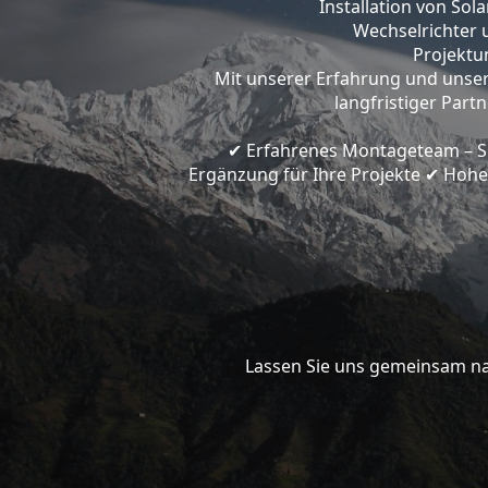
Installation von So
Wechselrichter 
Projektun
Mit unserer Erfahrung und unser
langfristiger Part
Erfahrenes Montageteam – Spe
✔
Ergänzung für Ihre Projekte
Hohe 
✔
Lassen Sie uns gemeinsam nac