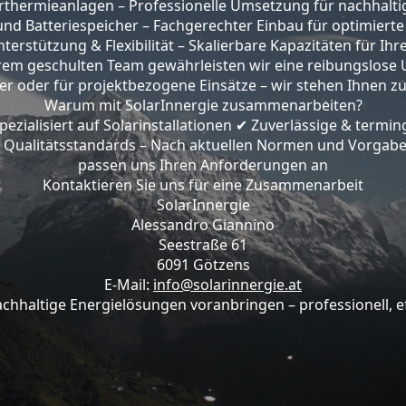
larthermieanlagen – Professionelle Umsetzung für nachha
und Batteriespeicher – Fachgerechter Einbau für optimiert
terstützung & Flexibilität – Skalierbare Kapazitäten für Ihr
em geschulten Team gewährleisten wir eine reibungslose 
ner oder für projektbezogene Einsätze – wir stehen Ihnen zuv
Warum mit SolarInnergie zusammenarbeiten?
zialisiert auf Solarinstallationen
Zuverlässige & termin
✔
Qualitätsstandards – Nach aktuellen Normen und Vorgab
passen uns Ihren Anforderungen an
Kontaktieren Sie uns für eine Zusammenarbeit
SolarInnergie
Alessandro Giannino
Seestraße 61
6091 Götzens
E-Mail:
info@solarinnergie.at
hhaltige Energielösungen voranbringen – professionell, eff