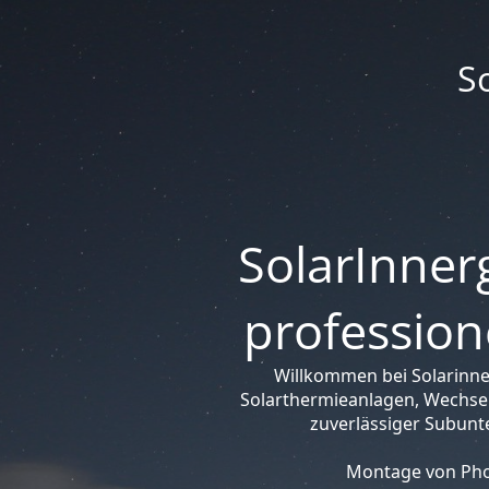
S
SolarInnerg
profession
Willkommen bei Solarinne
Solarthermieanlagen, Wechsel
zuverlässiger Subunt
Montage von Phot