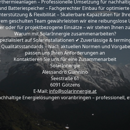
larthermieanlagen – Professionelle Umsetzung für nachha
und Batteriespeicher – Fachgerechter Einbau für optimiert
terstützung & Flexibilität – Skalierbare Kapazitäten für Ihr
em geschulten Team gewährleisten wir eine reibungslose 
ner oder für projektbezogene Einsätze – wir stehen Ihnen zuv
Warum mit SolarInnergie zusammenarbeiten?
zialisiert auf Solarinstallationen
Zuverlässige & termin
✔
Qualitätsstandards – Nach aktuellen Normen und Vorgab
passen uns Ihren Anforderungen an
Kontaktieren Sie uns für eine Zusammenarbeit
SolarInnergie
Alessandro Giannino
Seestraße 61
6091 Götzens
E-Mail:
info@solarinnergie.at
hhaltige Energielösungen voranbringen – professionell, eff