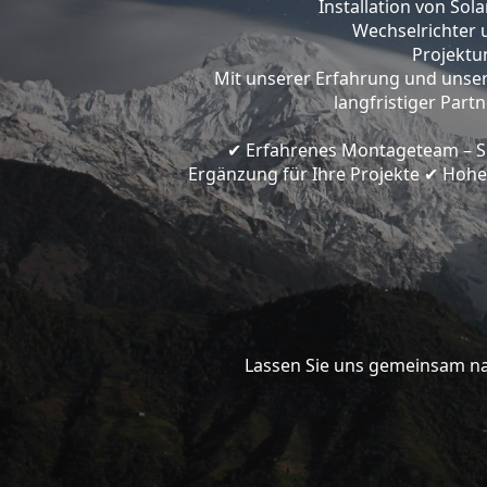
Installation von So
Wechselrichter 
Projektun
Mit unserer Erfahrung und unser
langfristiger Part
Erfahrenes Montageteam – Spe
✔
Ergänzung für Ihre Projekte
Hohe 
✔
Lassen Sie uns gemeinsam nac