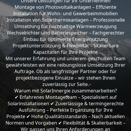
Unsere Leistungen für Ihr Unternehmen
Montage von Photovoltaikanlagen – Effiziente
Installation für Wohn- und Gewerbeimmobilien
Installation von Solarthermieanlagen – Professionelle
Umsetzung für nachhaltige Wärmeerzeugung
Wechselrichter und Batteriespeicher – Fachgerechter
Einbau für optimierte Energienutzung
Projektunterstützung & Flexibilität – Skalierbare
Kapazitäten für Ihre Projekte
Mit unserer Erfahrung und unserem geschulten Team
gewährleisten wir eine reibungslose Umsetzung Ihrer
Aufträge. Ob als langfristiger Partner oder für
projektbezogene Einsätze – wir stehen Ihnen
zuverlässig zur Seite.
Warum mit SolarInnergie zusammenarbeiten?
Erfahrenes Montageteam – Spezialisiert auf
✔
Solarinstallationen
Zuverlässige & termingerechte
✔
Ausführung – Perfekte Ergänzung für Ihre
Projekte
Hohe Qualitätsstandards – Nach aktuellen
✔
Normen und Vorgaben
Flexibilität & Skalierbarkeit –
✔
Wir passen uns Ihren Anforderungen an