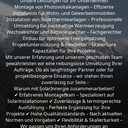
Unsere Leistungen für Ihr Unternehmen
Montage von Photovoltaikanlagen – Effiziente
Installation für Wohn- und Gewerbeimmobilien
Installation von Solarthermieanlagen – Professionelle
Umsetzung für nachhaltige Wärmeerzeugung
Wechselrichter und Batteriespeicher – Fachgerechter
Einbau für optimierte Energienutzung
Projektunterstützung & Flexibilität – Skalierbare
Kapazitäten für Ihre Projekte
Mit unserer Erfahrung und unserem geschulten Team
gewährleisten wir eine reibungslose Umsetzung Ihrer
Aufträge. Ob als langfristiger Partner oder für
projektbezogene Einsätze – wir stehen Ihnen
zuverlässig zur Seite.
Warum mit SolarInnergie zusammenarbeiten?
Erfahrenes Montageteam – Spezialisiert auf
✔
Solarinstallationen
Zuverlässige & termingerechte
✔
Ausführung – Perfekte Ergänzung für Ihre
Projekte
Hohe Qualitätsstandards – Nach aktuellen
✔
Normen und Vorgaben
Flexibilität & Skalierbarkeit –
✔
Wir passen uns Ihren Anforderungen an