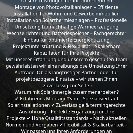
Unsere Leistungen für Ihr Unternehmen
Montage von Photovoltaikanlagen – Effiziente
Installation für Wohn- und Gewerbeimmobilien
Installation von Solarthermieanlagen – Professionelle
Umsetzung für nachhaltige Wärmeerzeugung
Wechselrichter und Batteriespeicher – Fachgerechter
Einbau für optimierte Energienutzung
Projektunterstützung & Flexibilität – Skalierbare
Kapazitäten für Ihre Projekte
Mit unserer Erfahrung und unserem geschulten Team
gewährleisten wir eine reibungslose Umsetzung Ihrer
Aufträge. Ob als langfristiger Partner oder für
projektbezogene Einsätze – wir stehen Ihnen
zuverlässig zur Seite.
Warum mit SolarInnergie zusammenarbeiten?
Erfahrenes Montageteam – Spezialisiert auf
✔
Solarinstallationen
Zuverlässige & termingerechte
✔
Ausführung – Perfekte Ergänzung für Ihre
Projekte
Hohe Qualitätsstandards – Nach aktuellen
✔
Normen und Vorgaben
Flexibilität & Skalierbarkeit –
✔
Wir passen uns Ihren Anforderungen an