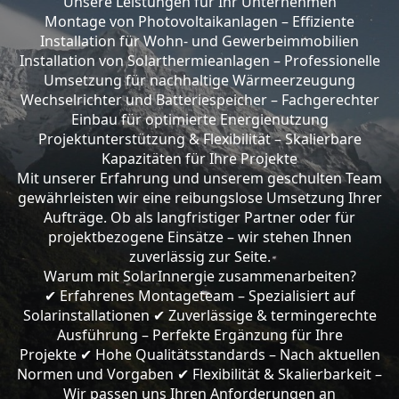
Unsere Leistungen für Ihr Unternehmen
Montage von Photovoltaikanlagen – Effiziente
Installation für Wohn- und Gewerbeimmobilien
Installation von Solarthermieanlagen – Professionelle
Umsetzung für nachhaltige Wärmeerzeugung
Wechselrichter und Batteriespeicher – Fachgerechter
Einbau für optimierte Energienutzung
Projektunterstützung & Flexibilität – Skalierbare
Kapazitäten für Ihre Projekte
Mit unserer Erfahrung und unserem geschulten Team
gewährleisten wir eine reibungslose Umsetzung Ihrer
Aufträge. Ob als langfristiger Partner oder für
projektbezogene Einsätze – wir stehen Ihnen
zuverlässig zur Seite.
Warum mit SolarInnergie zusammenarbeiten?
Erfahrenes Montageteam – Spezialisiert auf
✔
Solarinstallationen
Zuverlässige & termingerechte
✔
Ausführung – Perfekte Ergänzung für Ihre
Projekte
Hohe Qualitätsstandards – Nach aktuellen
✔
Normen und Vorgaben
Flexibilität & Skalierbarkeit –
✔
Wir passen uns Ihren Anforderungen an