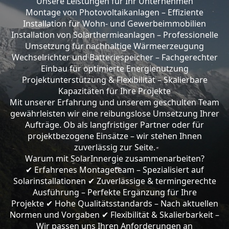
Unsere Leistungen für Ihr Unternehmen
Montage von Photovoltaikanlagen – Effiziente
Installation für Wohn- und Gewerbeimmobilien
Installation von Solarthermieanlagen – Professionelle
Umsetzung für nachhaltige Wärmeerzeugung
Wechselrichter und Batteriespeicher – Fachgerechter
Einbau für optimierte Energienutzung
Projektunterstützung & Flexibilität – Skalierbare
Kapazitäten für Ihre Projekte
Mit unserer Erfahrung und unserem geschulten Team
gewährleisten wir eine reibungslose Umsetzung Ihrer
Aufträge. Ob als langfristiger Partner oder für
projektbezogene Einsätze – wir stehen Ihnen
zuverlässig zur Seite.
Warum mit SolarInnergie zusammenarbeiten?
Erfahrenes Montageteam – Spezialisiert auf
✔
Solarinstallationen
Zuverlässige & termingerechte
✔
Ausführung – Perfekte Ergänzung für Ihre
Projekte
Hohe Qualitätsstandards – Nach aktuellen
✔
Normen und Vorgaben
Flexibilität & Skalierbarkeit –
✔
Wir passen uns Ihren Anforderungen an