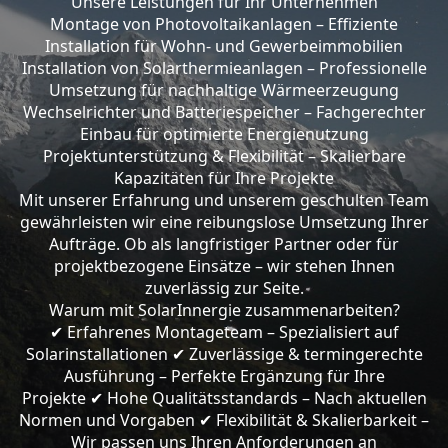
Unsere Leistungen für Ihr Unternehmen
Montage von Photovoltaikanlagen – Effiziente
Installation für Wohn- und Gewerbeimmobilien
Installation von Solarthermieanlagen – Professionelle
Umsetzung für nachhaltige Wärmeerzeugung
Wechselrichter und Batteriespeicher – Fachgerechter
Einbau für optimierte Energienutzung
Projektunterstützung & Flexibilität – Skalierbare
Kapazitäten für Ihre Projekte
Mit unserer Erfahrung und unserem geschulten Team
gewährleisten wir eine reibungslose Umsetzung Ihrer
Aufträge. Ob als langfristiger Partner oder für
projektbezogene Einsätze – wir stehen Ihnen
zuverlässig zur Seite.
Warum mit SolarInnergie zusammenarbeiten?
Erfahrenes Montageteam – Spezialisiert auf
✔
Solarinstallationen
Zuverlässige & termingerechte
✔
Ausführung – Perfekte Ergänzung für Ihre
Projekte
Hohe Qualitätsstandards – Nach aktuellen
✔
Normen und Vorgaben
Flexibilität & Skalierbarkeit –
✔
Wir passen uns Ihren Anforderungen an