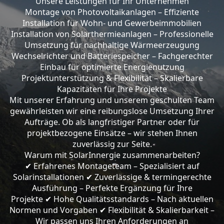
Unsere Leistungen für Ihr Unternehmen
Montage von Photovoltaikanlagen – Effiziente
Installation für Wohn- und Gewerbeimmobilien
Installation von Solarthermieanlagen – Professionelle
Umsetzung für nachhaltige Wärmeerzeugung
Wechselrichter und Batteriespeicher – Fachgerechter
Einbau für optimierte Energienutzung
Projektunterstützung & Flexibilität – Skalierbare
Kapazitäten für Ihre Projekte
Mit unserer Erfahrung und unserem geschulten Team
gewährleisten wir eine reibungslose Umsetzung Ihrer
Aufträge. Ob als langfristiger Partner oder für
projektbezogene Einsätze – wir stehen Ihnen
zuverlässig zur Seite.
Warum mit SolarInnergie zusammenarbeiten?
Erfahrenes Montageteam – Spezialisiert auf
✔
Solarinstallationen
Zuverlässige & termingerechte
✔
Ausführung – Perfekte Ergänzung für Ihre
Projekte
Hohe Qualitätsstandards – Nach aktuellen
✔
Normen und Vorgaben
Flexibilität & Skalierbarkeit –
✔
Wir passen uns Ihren Anforderungen an