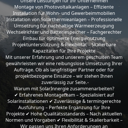
Unsere Leistungen für Ihr Unternehmen
Montage von Photovoltaikanlagen – Effiziente
Installation für Wohn- und Gewerbeimmobilien
Installation von Solarthermieanlagen – Professionelle
Umsetzung für nachhaltige Wärmeerzeugung
Wechselrichter und Batteriespeicher – Fachgerechter
Einbau für optimierte Energienutzung
Projektunterstützung & Flexibilität – Skalierbare
Kapazitäten für Ihre Projekte
Mit unserer Erfahrung und unserem geschulten Team
gewährleisten wir eine reibungslose Umsetzung Ihrer
Aufträge. Ob als langfristiger Partner oder für
projektbezogene Einsätze – wir stehen Ihnen
zuverlässig zur Seite.
Warum mit SolarInnergie zusammenarbeiten?
Erfahrenes Montageteam – Spezialisiert auf
✔
Solarinstallationen
Zuverlässige & termingerechte
✔
Ausführung – Perfekte Ergänzung für Ihre
Projekte
Hohe Qualitätsstandards – Nach aktuellen
✔
Normen und Vorgaben
Flexibilität & Skalierbarkeit –
✔
Wir passen uns Ihren Anforderungen an