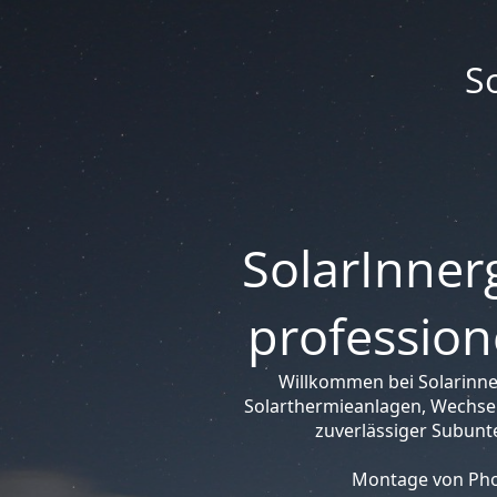
S
SolarInnerg
profession
Willkommen bei Solarinne
Solarthermieanlagen, Wechsel
zuverlässiger Subunt
Montage von Phot