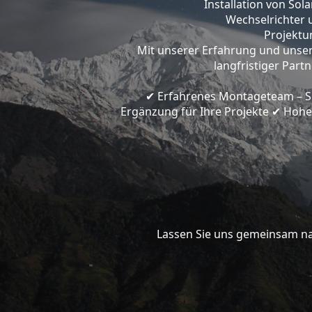
Installation von So
Wechselrichter 
Projektun
Mit unserer Erfahrung und unser
langfristiger Part
Erfahrenes Montageteam – Spe
✔
Ergänzung für Ihre Projekte
Hohe 
✔
Lassen Sie uns gemeinsam nac