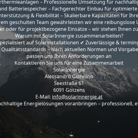
larthermieanlagen – Professionelle Umsetzung für nachha
und Batteriespeicher – Fachgerechter Einbau für optimiert
terstützung & Flexibilität – Skalierbare Kapazitäten für Ihr
em geschulten Team gewährleisten wir eine reibungslose 
ner oder für projektbezogene Einsätze – wir stehen Ihnen zuv
Warum mit SolarInnergie zusammenarbeiten?
zialisiert auf Solarinstallationen
Zuverlässige & termin
✔
Qualitätsstandards – Nach aktuellen Normen und Vorgab
passen uns Ihren Anforderungen an
Kontaktieren Sie uns für eine Zusammenarbeit
SolarInnergie
Alessandro Giannino
Seestraße 61
6091 Götzens
E-Mail:
info@solarinnergie.at
hhaltige Energielösungen voranbringen – professionell, eff